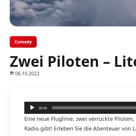
Comedy
Zwei Piloten – Li
06.10.2022
Audio-
00:00
Player
Eine neue Fluglinie, zwei verrückte Pilote
Radio gibt! Erleben Sie die Abenteuer von 