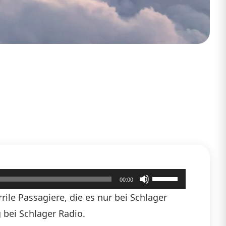
Pfeiltasten
00:00
Hoch/Runter
ile Passagiere, die es nur bei Schlager
benutzen,
 bei Schlager Radio.
um