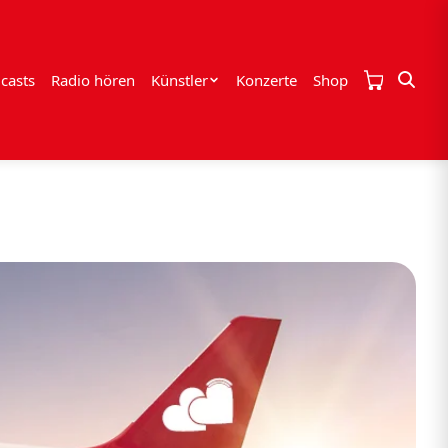
casts
Radio hören
Künstler
Konzerte
Shop