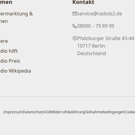
hmen
Kontakt
Vermarktung &
service@radiob2.de
nen
08000 – 79 89 99
Pfalzburger Straße 43-44
iere
10717 Berlin
dio hilft
Deutschland
dio Preis
dio Wikipedia
Impressum
Datenschutz
AGB
Widerrufsbelehrung
Teilnahmebedingungen
Cookie