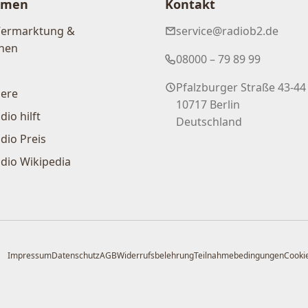
hmen
Kontakt
Vermarktung &
service@radiob2.de
nen
08000 – 79 89 99
Pfalzburger Straße 43-44
iere
10717 Berlin
dio hilft
Deutschland
dio Preis
dio Wikipedia
Impressum
Datenschutz
AGB
Widerrufsbelehrung
Teilnahmebedingungen
Cookie