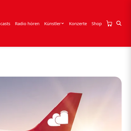
casts
Radio hören
Künstler
Konzerte
Shop