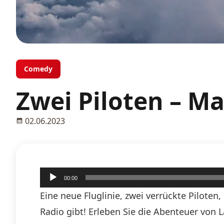
Comedy
Zwei Piloten – Ma
02.06.2023
Audio-
00:00
Player
Eine neue Fluglinie, zwei verrückte Pilote
Radio gibt! Erleben Sie die Abenteuer von 