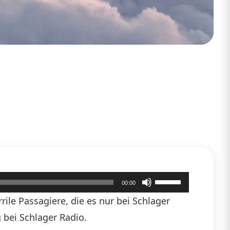
Pfeiltasten
00:00
Hoch/Runter
ile Passagiere, die es nur bei Schlager
benutzen,
 bei Schlager Radio.
um