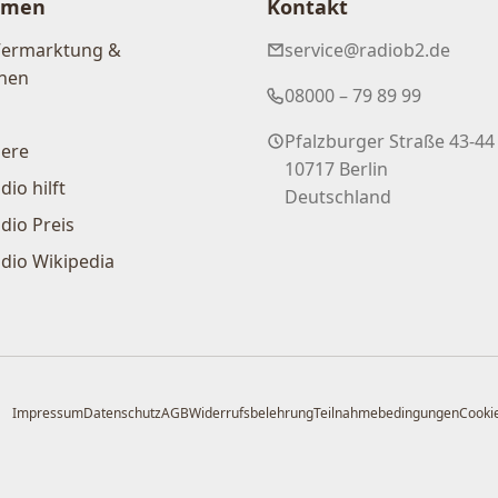
hmen
Kontakt
Vermarktung &
service@radiob2.de
nen
08000 – 79 89 99
Pfalzburger Straße 43-44
iere
10717 Berlin
dio hilft
Deutschland
dio Preis
dio Wikipedia
Impressum
Datenschutz
AGB
Widerrufsbelehrung
Teilnahmebedingungen
Cookie