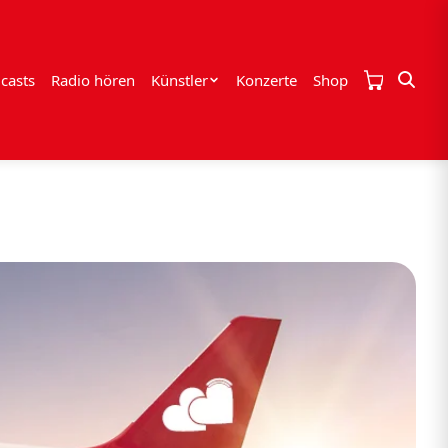
casts
Radio hören
Künstler
Konzerte
Shop