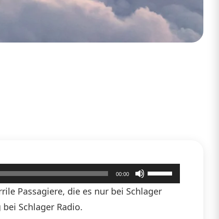
Pfeiltasten
00:00
Hoch/Runter
ile Passagiere, die es nur bei Schlager
benutzen,
 bei Schlager Radio.
um