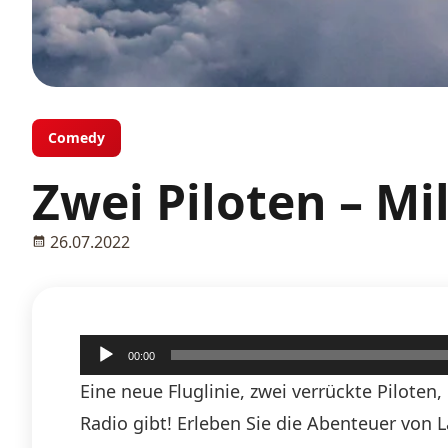
Comedy
Zwei Piloten – Mi
26.07.2022
Audio-
00:00
Player
Eine neue Fluglinie, zwei verrückte Pilote
Radio gibt! Erleben Sie die Abenteuer von 