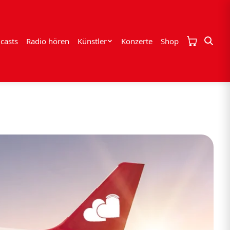
casts
Radio hören
Künstler
Konzerte
Shop