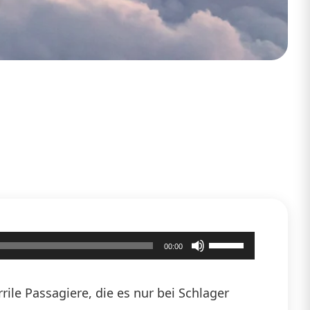
Pfeiltasten
00:00
Hoch/Runter
benutzen,
ile Passagiere, die es nur bei Schlager
um