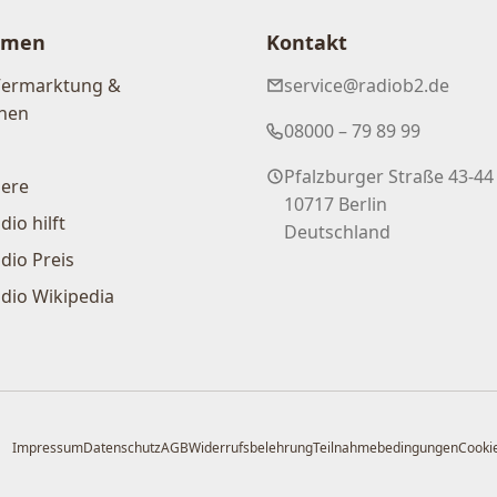
hmen
Kontakt
Vermarktung &
service@radiob2.de
nen
08000 – 79 89 99
Pfalzburger Straße 43-44
iere
10717 Berlin
dio hilft
Deutschland
dio Preis
dio Wikipedia
Impressum
Datenschutz
AGB
Widerrufsbelehrung
Teilnahmebedingungen
Cookie