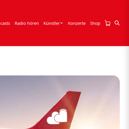
casts
Radio hören
Künstler
Konzerte
Shop