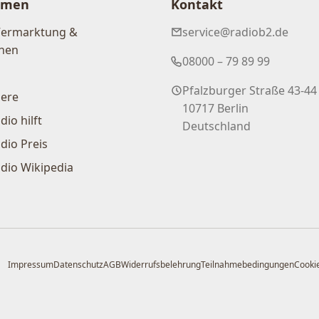
hmen
Kontakt
Vermarktung &
service@radiob2.de
nen
08000 – 79 89 99
Pfalzburger Straße 43-44
iere
10717 Berlin
dio hilft
Deutschland
dio Preis
dio Wikipedia
Impressum
Datenschutz
AGB
Widerrufsbelehrung
Teilnahmebedingungen
Cookie