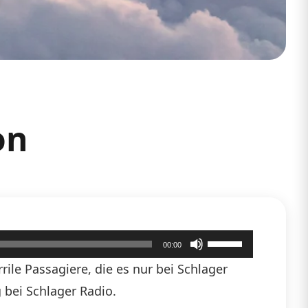
on
Pfeiltasten
00:00
Hoch/Runter
ile Passagiere, die es nur bei Schlager
benutzen,
 bei Schlager Radio.
um