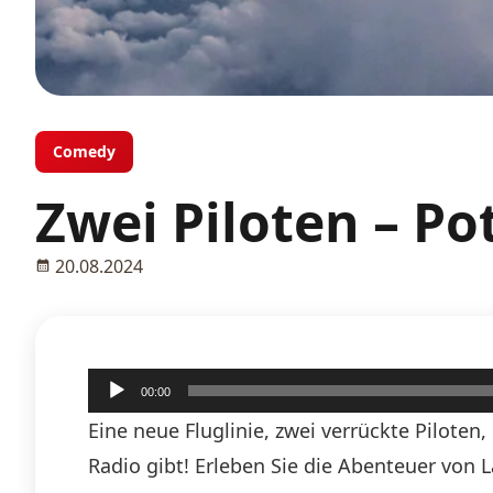
Comedy
Zwei Piloten – P
20.08.2024
Audio-
00:00
Player
Eine neue Fluglinie, zwei verrückte Pilote
Radio gibt! Erleben Sie die Abenteuer von 