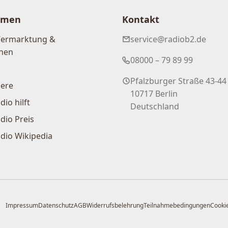
hmen
Kontakt
Vermarktung &
service@radiob2.de
nen
08000 – 79 89 99
Pfalzburger Straße 43-44
iere
10717 Berlin
dio hilft
Deutschland
dio Preis
dio Wikipedia
Impressum
Datenschutz
AGB
Widerrufsbelehrung
Teilnahmebedingungen
Cookie