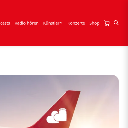
casts
Radio hören
Künstler
Konzerte
Shop