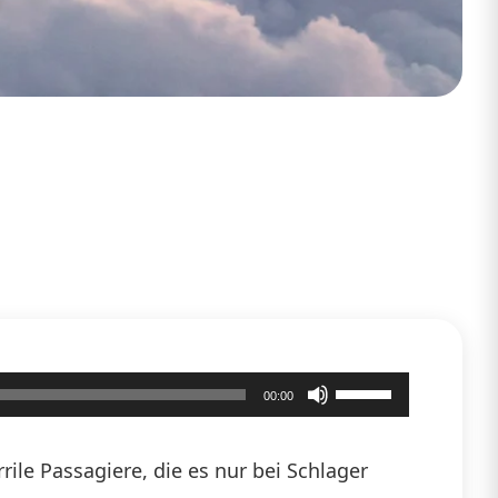
Pfeiltasten
00:00
Hoch/Runter
benutzen,
ile Passagiere, die es nur bei Schlager
um