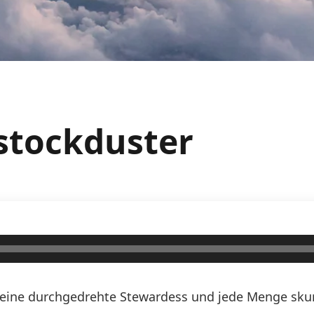
ostockduster
n, eine durchgedrehte Stewardess und jede Menge skurr