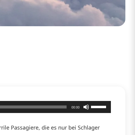
Pfeiltasten
00:00
Hoch/Runter
benutzen,
ile Passagiere, die es nur bei Schlager
um