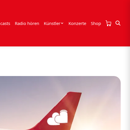
casts
Radio hören
Künstler
Konzerte
Shop