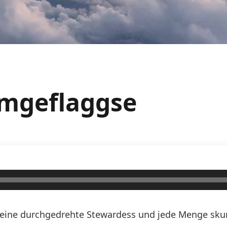
umgeflaggse
n, eine durchgedrehte Stewardess und jede Menge skurr