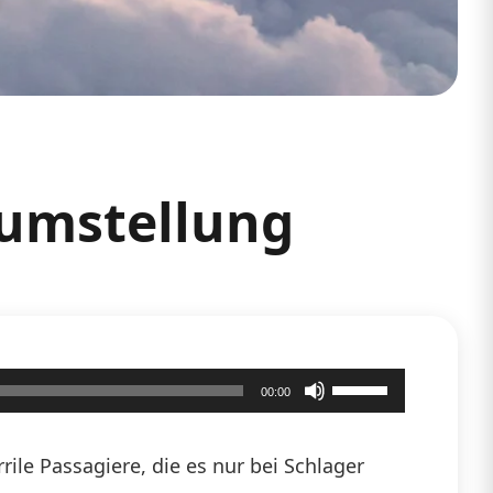
tumstellung
Pfeiltasten
00:00
Hoch/Runter
benutzen,
ile Passagiere, die es nur bei Schlager
um