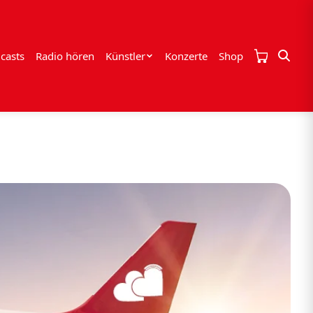
casts
Radio hören
Künstler
Konzerte
Shop