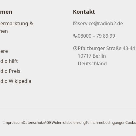
hmen
Kontakt
Vermarktung &
service@radiob2.de
nen
08000 – 79 89 99
Pfalzburger Straße 43-44
iere
10717 Berlin
dio hilft
Deutschland
dio Preis
dio Wikipedia
Impressum
Datenschutz
AGB
Widerrufsbelehrung
Teilnahmebedingungen
Cookie