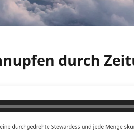
chnupfen durch Zei
n, eine durchgedrehte Stewardess und jede Menge skurr