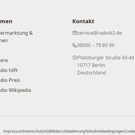
hmen
Kontakt
Vermarktung &
service@radiob2.de
nen
08000 – 79 89 99
Pfalzburger Straße 43-44
iere
10717 Berlin
dio hilft
Deutschland
dio Preis
dio Wikipedia
Impressum
Datenschutz
AGB
Widerrufsbelehrung
Teilnahmebedingungen
Cookie