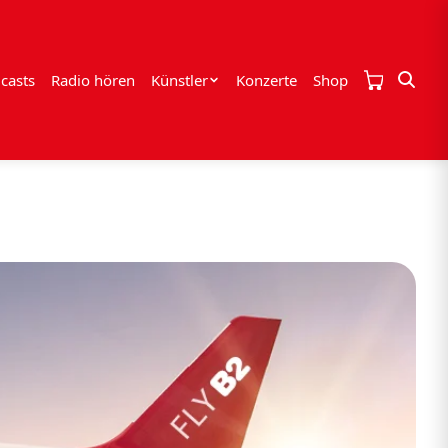
casts
Radio hören
Künstler
Konzerte
Shop