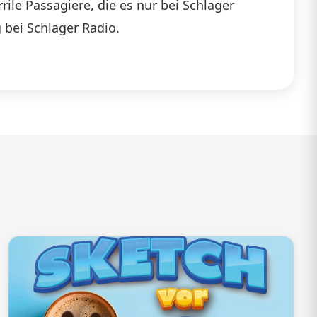
ile Passagiere, die es nur bei Schlager
die
 bei Schlager Radio.
Lautstärke
zu
regeln.