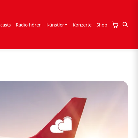
casts
Radio hören
Künstler
Konzerte
Shop