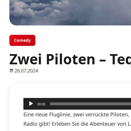
Comedy
Zwei Piloten – Te
26.07.2024
Audio-
00:00
Player
Eine neue Fluglinie, zwei verrückte Pilote
Radio gibt! Erleben Sie die Abenteuer von 