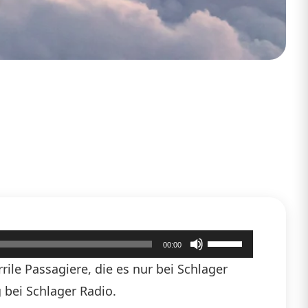
Pfeiltasten
00:00
Hoch/Runter
ile Passagiere, die es nur bei Schlager
benutzen,
 bei Schlager Radio.
um