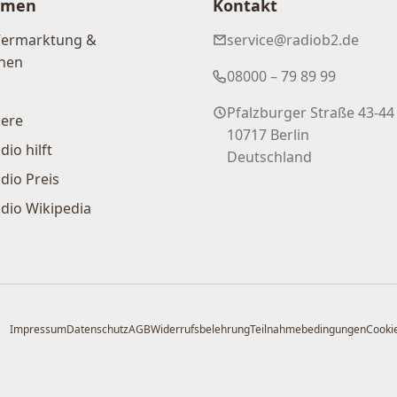
hmen
Kontakt
Vermarktung &
service@radiob2.de
nen
08000 – 79 89 99
Pfalzburger Straße 43-44
iere
10717 Berlin
dio hilft
Deutschland
dio Preis
dio Wikipedia
Impressum
Datenschutz
AGB
Widerrufsbelehrung
Teilnahmebedingungen
Cookie