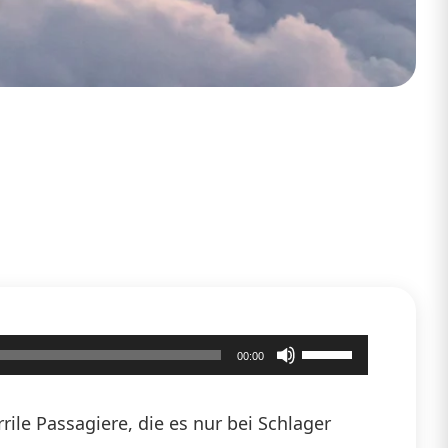
Pfeiltasten
00:00
Hoch/Runter
benutzen,
ile Passagiere, die es nur bei Schlager
um