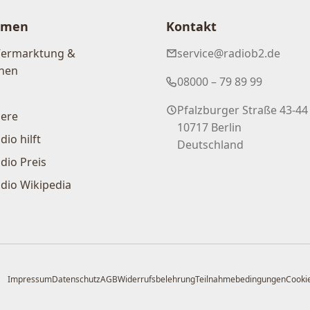
hmen
Kontakt
Vermarktung &
service@radiob2.de
nen
08000 – 79 89 99
Pfalzburger Straße 43-44
iere
10717 Berlin
dio hilft
Deutschland
dio Preis
dio Wikipedia
Impressum
Datenschutz
AGB
Widerrufsbelehrung
Teilnahmebedingungen
Cookie