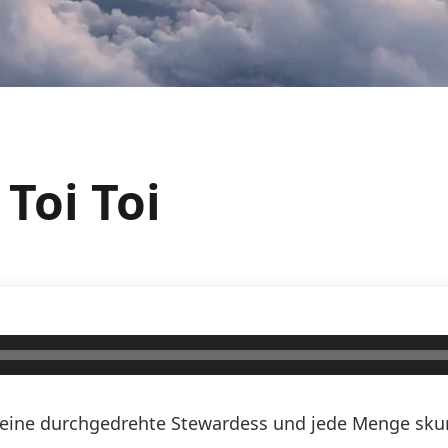
 Toi Toi
n, eine durchgedrehte Stewardess und jede Menge skurr