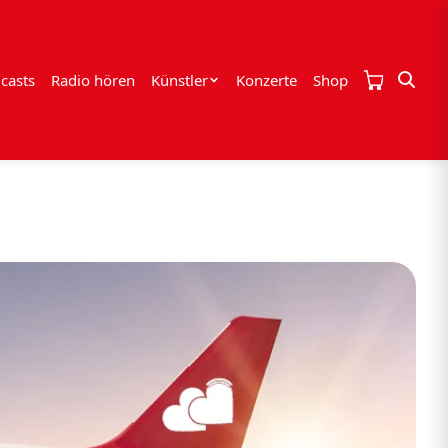
casts
Radio hören
Künstler
Konzerte
Shop