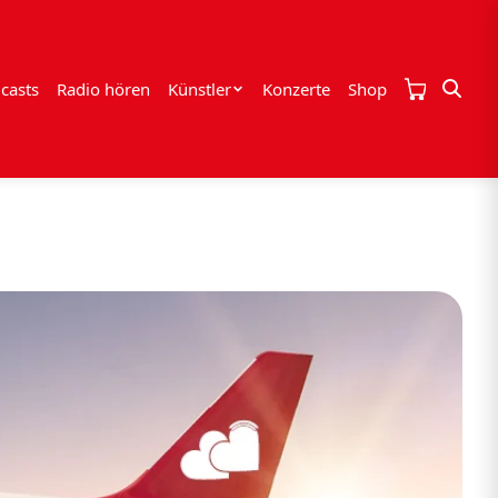
casts
Radio hören
Künstler
Konzerte
Shop