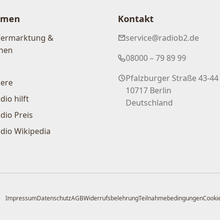
hmen
Kontakt
Vermarktung &
service@radiob2.de
nen
08000 – 79 89 99
Pfalzburger Straße 43-44
iere
10717 Berlin
dio hilft
Deutschland
dio Preis
dio Wikipedia
Impressum
Datenschutz
AGB
Widerrufsbelehrung
Teilnahmebedingungen
Cookie