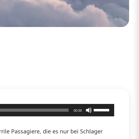
Pfeiltasten
00:00
Hoch/Runter
benutzen,
ile Passagiere, die es nur bei Schlager
um