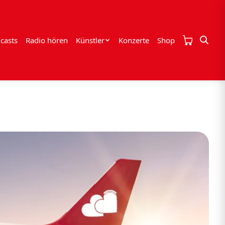
casts
Radio hören
Künstler
Konzerte
Shop