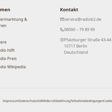
hmen
Kontakt
Vermarktung &
service@radiob2.de
nen
08000 – 79 89 99
Pfalzburger Straße 43-44
iere
10717 Berlin
dio hilft
Deutschland
dio Preis
dio Wikipedia
Impressum
Datenschutz
AGB
Widerrufsbelehrung
Teilnahmebedingungen
Cookie