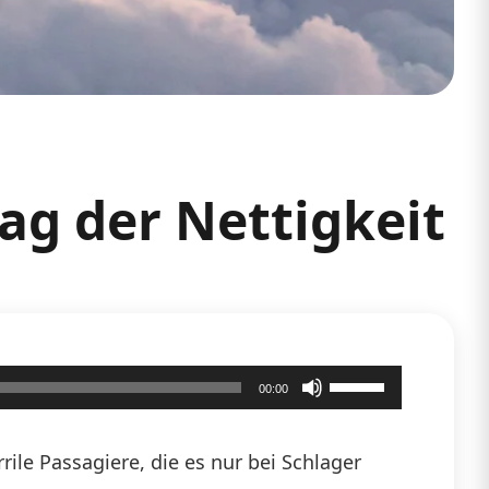
ag der Nettigkeit
Pfeiltasten
00:00
Hoch/Runter
benutzen,
ile Passagiere, die es nur bei Schlager
um