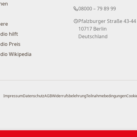
nen
08000 – 79 89 99
Pfalzburger Straße 43-44
iere
10717 Berlin
dio hilft
Deutschland
dio Preis
dio Wikipedia
Impressum
Datenschutz
AGB
Widerrufsbelehrung
Teilnahmebedingungen
Cookie