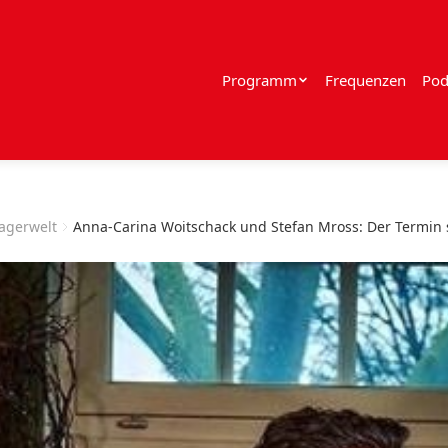
Programm
Frequenzen
Pod
lagerwelt
Anna-Carina Woitschack und Stefan Mross: Der Termin 