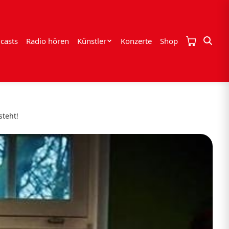
casts
Radio hören
Künstler
Konzerte
Shop
steht!