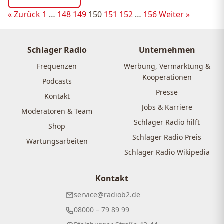
Seitennummerierung
« Zurück
1
…
148
149
150
151
152
…
156
Weiter »
der
Beiträge
Schlager Radio
Unternehmen
Frequenzen
Werbung, Vermarktung &
Kooperationen
Podcasts
Presse
Kontakt
Jobs & Karriere
Moderatoren & Team
Schlager Radio hilft
Shop
Schlager Radio Preis
Wartungsarbeiten
Schlager Radio Wikipedia
Kontakt
service@radiob2.de
08000 – 79 89 99