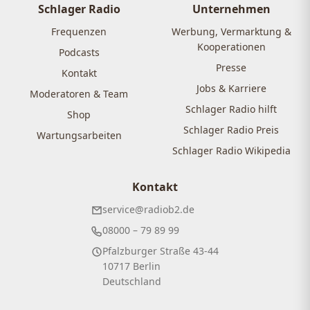
Beiträge
Schlager Radio
Unternehmen
Frequenzen
Werbung, Vermarktung &
Kooperationen
Podcasts
Presse
Kontakt
Jobs & Karriere
Moderatoren & Team
Schlager Radio hilft
Shop
Schlager Radio Preis
Wartungsarbeiten
Schlager Radio Wikipedia
Kontakt
service@radiob2.de
08000 – 79 89 99
Pfalzburger Straße 43-44
10717 Berlin
Deutschland