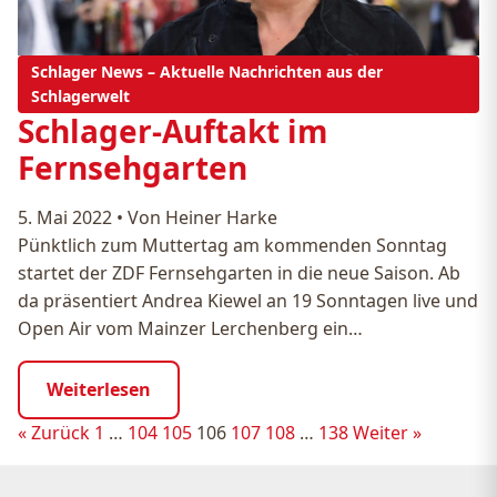
Schlager News – Aktuelle Nachrichten aus der
Schlagerwelt
Schlager-Auftakt im
Fernsehgarten
5. Mai 2022
•
Von Heiner Harke
Pünktlich zum Muttertag am kommenden Sonntag
startet der ZDF Fernsehgarten in die neue Saison. Ab
da präsentiert Andrea Kiewel an 19 Sonntagen live und
Open Air vom Mainzer Lerchenberg ein…
Weiterlesen
Seitennummerierung
« Zurück
1
…
104
105
106
107
108
…
138
Weiter »
der