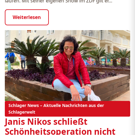
laufen. Mit seiner eigenen Show im ZDF gilt er…
Weiterlesen
Schlager News – Aktuelle Nachrichten aus der
Schlagerwelt
Janis Nikos schließt
Schönheitsoperation nicht