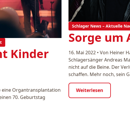
Schlager News – Aktuelle Na
Sorge um 
t
ht Kinder
16. Mai 2022
•
Von Heiner H
Schlagersänger Andreas Mar
nicht auf die Beine. Der Ve
schaffen. Mehr noch, sein 
ie eine Organtransplantation
Weiterlesen
einen 70. Geburtstag