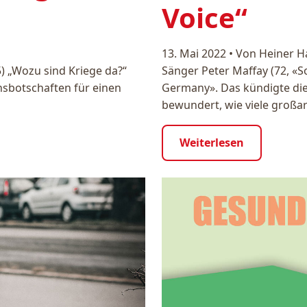
Voice“
13. Mai 2022
•
Von Heiner H
) „Wozu sind Kriege da?“
Sänger Peter Maffay (72, «S
densbotschaften für einen
Germany». Das kündigte di
bewundert, wie viele großar
Weiterlesen