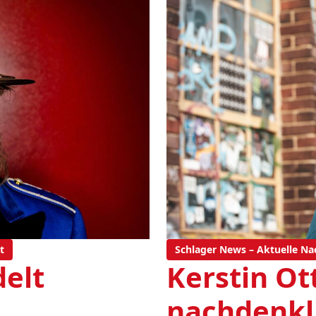
t
Schlager News – Aktuelle Na
elt
Kerstin Ott
nachdenkl