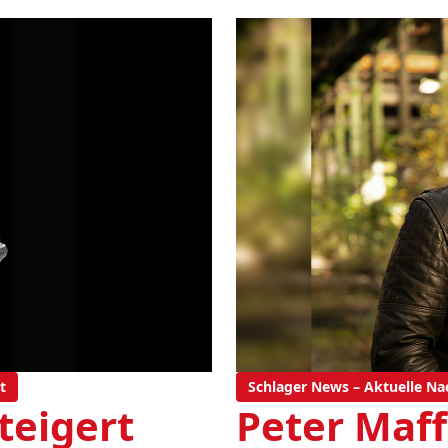
t
Schlager News – Aktuelle Na
teigert
Peter Maff