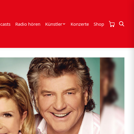
casts
Radio hören
Künstler
Konzerte
Shop