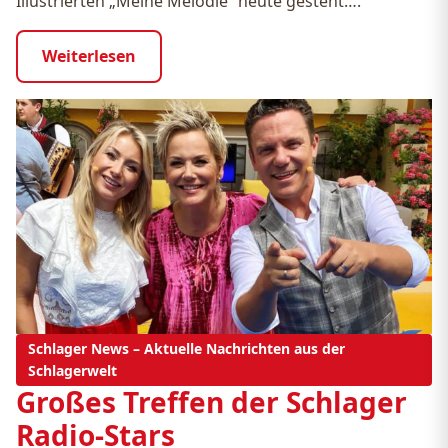
Illustrierten „Meine Melodie“ heute gesteht….
Weiterlesen
Schlager News – Aktuelle Nachrichten aus der
Schlagerwelt
Großes Treffen der Schlager
Radio-Stars