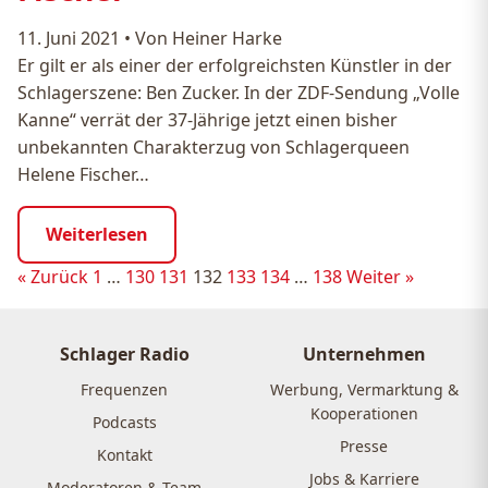
11. Juni 2021
•
Von Heiner Harke
Er gilt er als einer der erfolgreichsten Künstler in der
Schlagerszene: Ben Zucker. In der ZDF-Sendung „Volle
Kanne“ verrät der 37-Jährige jetzt einen bisher
unbekannten Charakterzug von Schlagerqueen
Helene Fischer…
Weiterlesen
Seitennummerierung
« Zurück
1
…
130
131
132
133
134
…
138
Weiter »
der
Beiträge
Schlager Radio
Unternehmen
Frequenzen
Werbung, Vermarktung &
Kooperationen
Podcasts
Presse
Kontakt
Jobs & Karriere
Moderatoren & Team