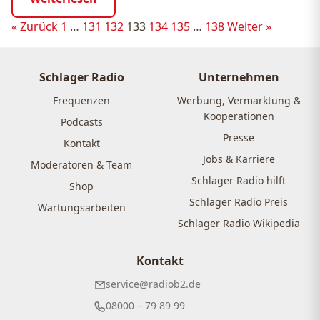
Seitennummerierung
« Zurück
1
…
131
132
133
134
135
…
138
Weiter »
der
Beiträge
Schlager Radio
Unternehmen
Frequenzen
Werbung, Vermarktung &
Kooperationen
Podcasts
Presse
Kontakt
Jobs & Karriere
Moderatoren & Team
Schlager Radio hilft
Shop
Schlager Radio Preis
Wartungsarbeiten
Schlager Radio Wikipedia
Kontakt
service@radiob2.de
08000 – 79 89 99