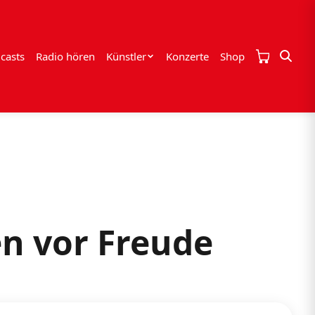
casts
Radio hören
Künstler
Konzerte
Shop
en vor Freude