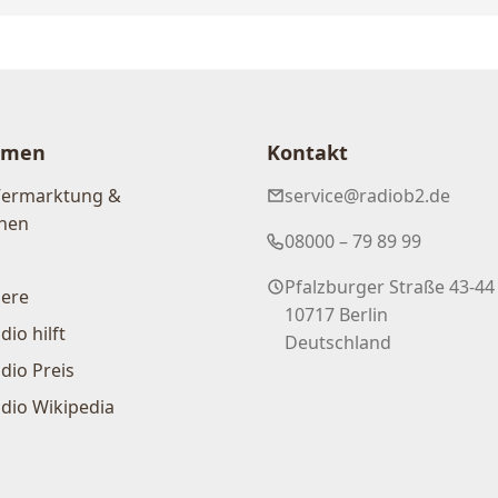
hmen
Kontakt
Vermarktung &
service@radiob2.de
nen
08000 – 79 89 99
Pfalzburger Straße 43-44
iere
10717 Berlin
dio hilft
Deutschland
dio Preis
dio Wikipedia