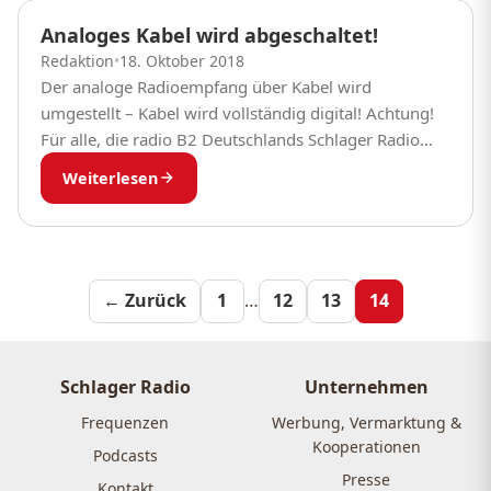
Analoges Kabel wird abgeschaltet!
Redaktion
•
18. Oktober 2018
Der analoge Radioempfang über Kabel wird
umgestellt – Kabel wird vollständig digital! Achtung!
Für alle, die radio B2 Deutschlands Schlager Radio
über analoges Kabel empfangen: Deutschlands
Weiterlesen
Kabelnetzbetreiber werden das analoge...
Seitennummeri
← Zurück
1
…
12
13
14
der
Beiträge
Schlager Radio
Unternehmen
Frequenzen
Werbung, Vermarktung &
Kooperationen
Podcasts
Presse
Kontakt