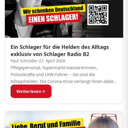
Ein Schlager für die Helden des Alltags
exklusiv von Schlager Radio B2
Paul Schröder
•
27. April 2020
Pflegepersonal, Supermarkt-Kassiererinnen,
Polizeikräfte und LKW-Fahrer – Sie sind die
Alltagshelden. Die Corona-Krise verlangt ihnen dabei
alles ab. Zeit, um einfach mal „Danke“ zu sagen!
Weiterlesen
Schlager Radio B2 widmet all denen, die...