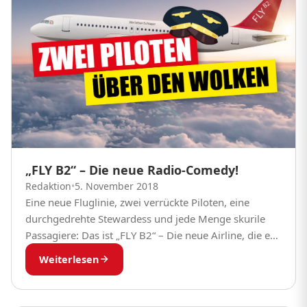
„FLY B2“ – Die neue Radio-Comedy!
Redaktion
•
5. November 2018
Eine neue Fluglinie, zwei verrückte Piloten, eine
durchgedrehte Stewardess und jede Menge skurile
Passagiere: Das ist „FLY B2“ – Die neue Airline, die es
nur bei radio B2 Deutschlands Schlager-Radio...
Weiterlesen