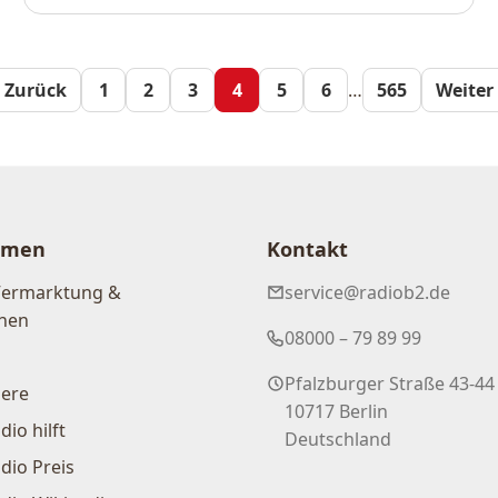
Seitennum
 Zurück
1
2
3
4
5
6
…
565
Weiter
der
Beiträge
hmen
Kontakt
Vermarktung &
service@radiob2.de
nen
08000 – 79 89 99
Pfalzburger Straße 43-44
iere
10717 Berlin
dio hilft
Deutschland
dio Preis