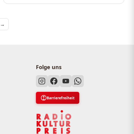
merierung
 →
Folge uns
Barrierefreiheit