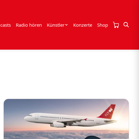
casts
Radio hören
Künstler
Konzerte
Shop