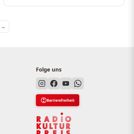
merierung
 →
Folge uns
Barrierefreiheit