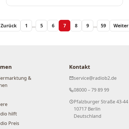
Seitennum
 Zurück
1
…
5
6
7
8
9
…
59
Weiter
der
Beiträge
hmen
Kontakt
Vermarktung &
service@radiob2.de
nen
08000 – 79 89 99
Pfalzburger Straße 43-44
iere
10717 Berlin
dio hilft
Deutschland
dio Preis