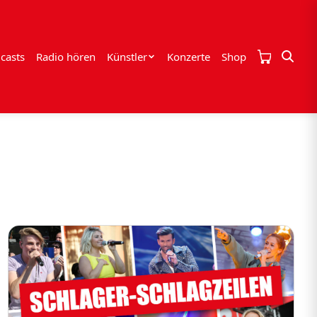
casts
Radio hören
Künstler
Konzerte
Shop