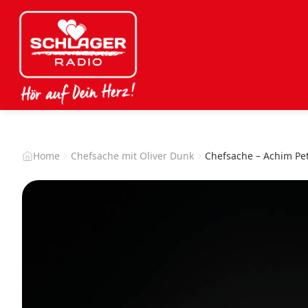
Home
Chefsache mit Oliver Dunk
Chefsache – Achim Pet