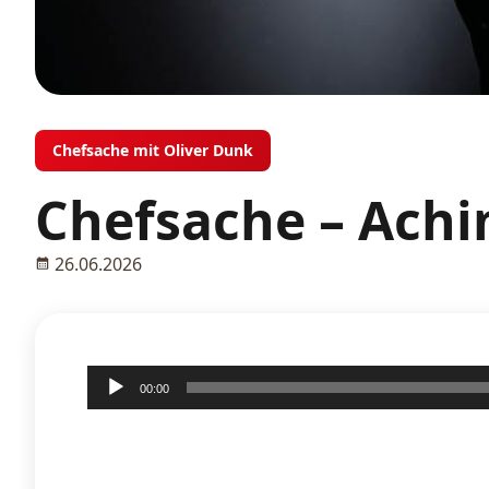
Chefsache mit Oliver Dunk
Chefsache – Achi
26.06.2026
Audio-
00:00
Player