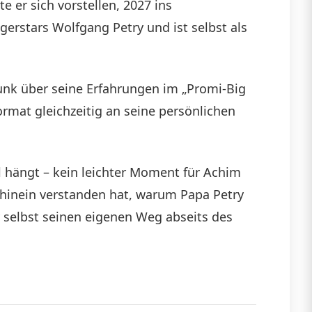
 er sich vorstellen, 2027 ins
die
erstars Wolfgang Petry und ist selbst als
Lautstärke
zu
unk über seine Erfahrungen im „Promi-Big
regeln.
rmat gleichzeitig an seine persönlichen
el hängt – kein leichter Moment für Achim
hhinein verstanden hat, warum Papa Petry
y selbst seinen eigenen Weg abseits des