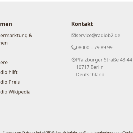
hmen
Kontakt
Vermarktung &
service@radiob2.de
nen
08000 – 79 89 99
Pfalzburger Straße 43-44
iere
10717 Berlin
dio hilft
Deutschland
dio Preis
dio Wikipedia
Impressum
Datenschutz
AGB
Widerrufsbelehrung
Teilnahmebedingungen
Cookie