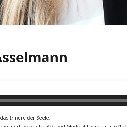
 Asselmann
 das Innere der Seele.
ogie lehrt an der Health and Medical University in Po