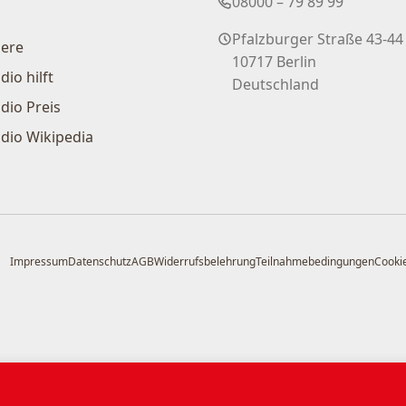
08000 – 79 89 99
Pfalzburger Straße 43-44
iere
10717 Berlin
dio hilft
Deutschland
dio Preis
dio Wikipedia
Impressum
Datenschutz
AGB
Widerrufsbelehrung
Teilnahmebedingungen
Cookie