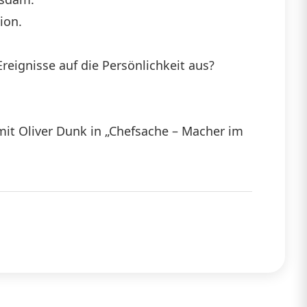
ion.
die
Lautstärke
reignisse auf die Persönlichkeit aus?
zu
regeln.
mit Oliver Dunk in „Chefsache – Macher im