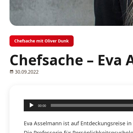
Chefsache mit Oliver Dunk
Chefsache – Eva
30.09.2022
Audio-
00:00
Player
Eva Asselmann ist auf Entdeckungsreise in
Die Professorin für Persönlichkeitspsychol