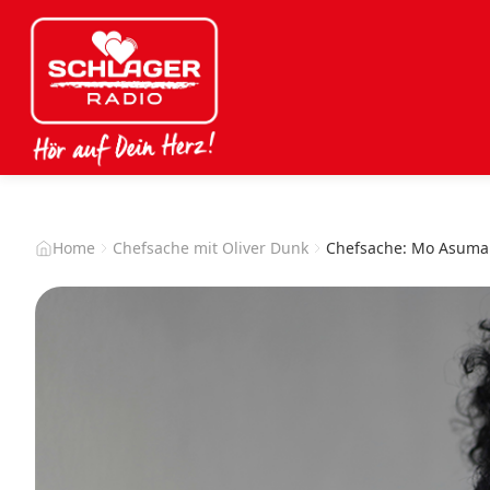
Home
Chefsache mit Oliver Dunk
Chefsache: Mo Asum