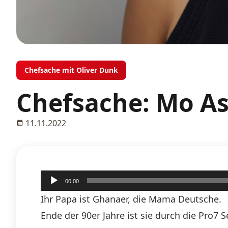
Chefsache mit Oliver Dunk
Chefsache: Mo 
11.11.2022
Audio-
00:00
Player
Ihr Papa ist Ghanaer, die Mama Deutsche.
Ende der 90er Jahre ist sie durch die Pro7