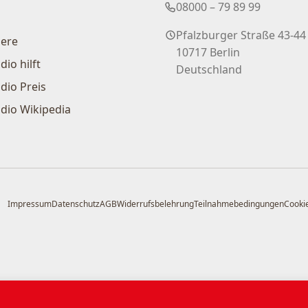
08000 – 79 89 99
Pfalzburger Straße 43-44
iere
10717 Berlin
dio hilft
Deutschland
dio Preis
dio Wikipedia
Impressum
Datenschutz
AGB
Widerrufsbelehrung
Teilnahmebedingungen
Cookie