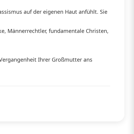
die
Rassismus auf der eigenen Haut anfühlt. Sie
Lautstärke
zu
e, Männerrechtler, fundamentale Christen,
regeln.
-Vergangenheit Ihrer Großmutter ans