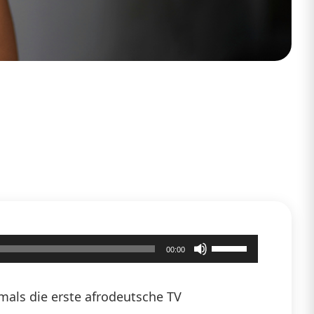
Pfeiltasten
00:00
Hoch/Runter
benutzen,
mals die erste afrodeutsche TV
um