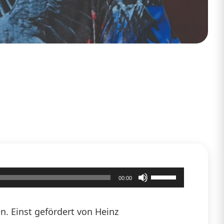
Pfeiltasten
00:00
Hoch/Runter
benutzen,
en. Einst gefördert von Heinz
um