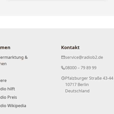
hmen
Kontakt
Vermarktung &
service@radiob2.de
nen
08000 – 79 89 99
Pfalzburger Straße 43-44
iere
10717 Berlin
dio hilft
Deutschland
dio Preis
dio Wikipedia