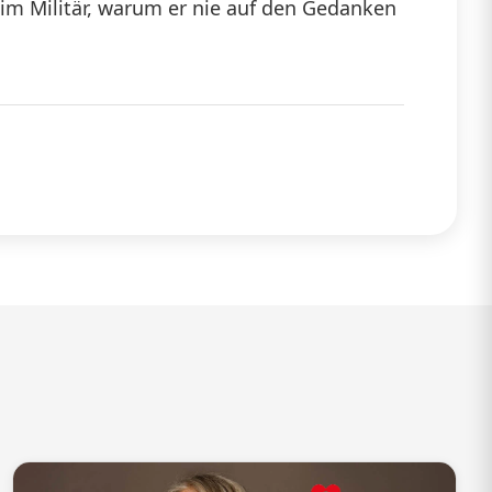
eim Militär, warum er nie auf den Gedanken
die
Lautstärke
zu
regeln.