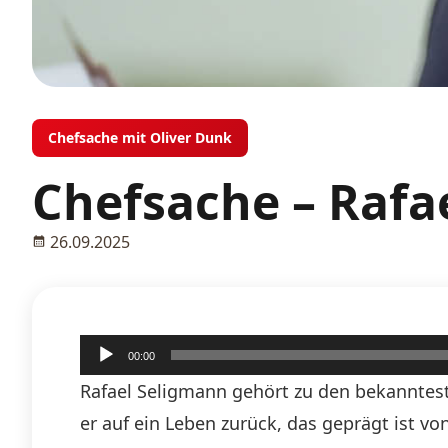
Chefsache mit Oliver Dunk
Chefsache – Rafa
26.09.2025
Audio-
00:00
Player
Rafael Seligmann gehört zu den bekanntes
er auf ein Leben zurück, das geprägt ist v