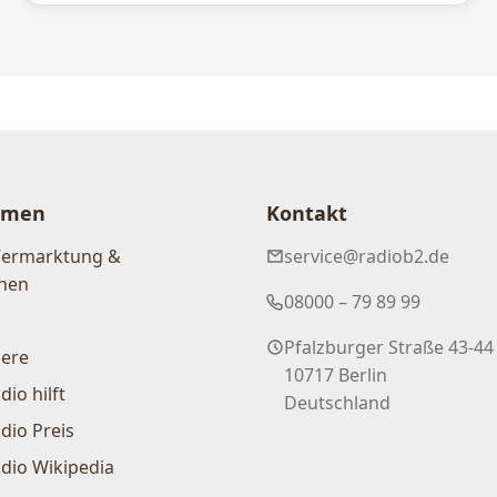
hmen
Kontakt
Vermarktung &
service@radiob2.de
nen
08000 – 79 89 99
Pfalzburger Straße 43-44
iere
10717 Berlin
dio hilft
Deutschland
dio Preis
dio Wikipedia