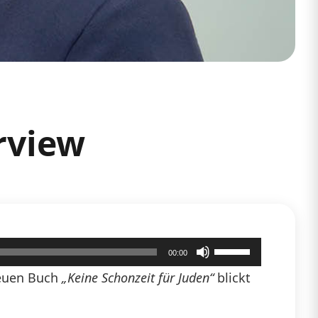
rview
Pfeiltasten
00:00
Hoch/Runter
neuen Buch
„Keine Schonzeit für Juden“
blickt
benutzen,
um