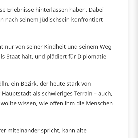
se Erlebnisse hinterlassen haben. Dabei
die
gen nach seinem Jüdischsein konfrontiert
Lautstärke
zu
regeln.
ht nur von seiner Kindheit und seinem Weg
ls Staat hält, und plädiert für Diplomatie
ln, ein Bezirk, der heute stark von
r Hauptstadt als schwieriges Terrain – auch,
wollte wissen, wie offen ihm die Menschen
er miteinander spricht, kann alte