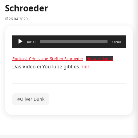
Schroeder
26.04.2020
Audio-
00:00
00:00
Player
Podcast_CHefsache_Steffen-Schroeder
Herunterladen
Das Video ei YouTube gibt es
hier
#Oliver Dunk