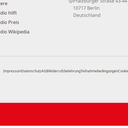
Pfalzburger Straße 43-44
iere
10717 Berlin
dio hilft
Deutschland
dio Preis
dio Wikipedia
Impressum
Datenschutz
AGB
Widerrufsbelehrung
Teilnahmebedingungen
Cookie