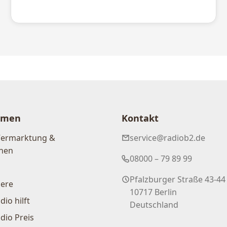
hmen
Kontakt
Vermarktung &
service@radiob2.de
nen
08000 – 79 89 99
Pfalzburger Straße 43-44
iere
10717 Berlin
dio hilft
Deutschland
dio Preis