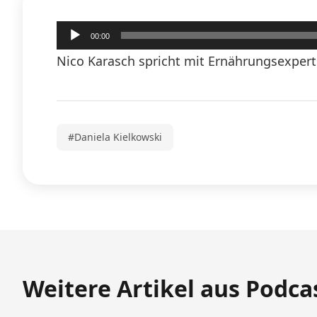
Audio-
00:00
Player
Nico Karasch spricht mit Ernährungsexperti
#Daniela Kielkowski
Weitere Artikel aus Podca