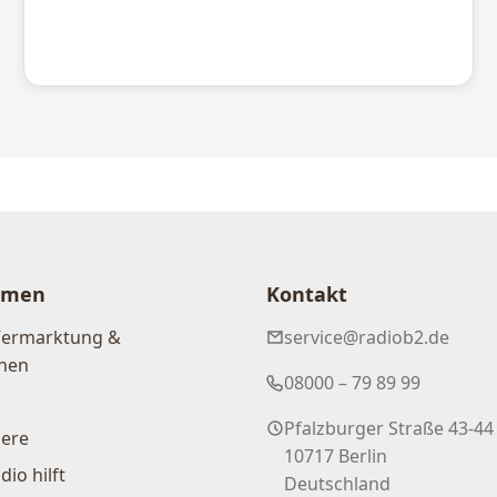
hmen
Kontakt
Vermarktung &
service@radiob2.de
nen
08000 – 79 89 99
Pfalzburger Straße 43-44
iere
10717 Berlin
dio hilft
Deutschland