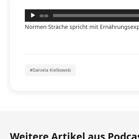
Audio-
00:00
Player
Normen Sträche spricht mit Ernährungsexpe
#Daniela Kielkowski
Weitere Artikel aus Podca