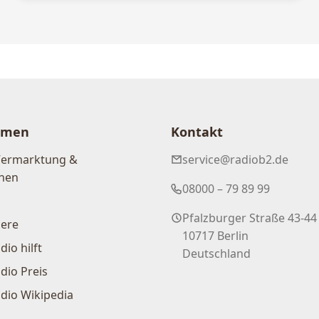
hmen
Kontakt
Vermarktung &
service@radiob2.de
nen
08000 – 79 89 99
Pfalzburger Straße 43-44
iere
10717 Berlin
dio hilft
Deutschland
dio Preis
dio Wikipedia