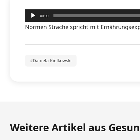
Audio-
00:00
Player
Normen Sträche spricht mit Ernährungsexpe
#Daniela Kielkowski
Weitere Artikel aus Gesun