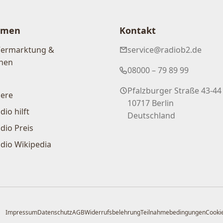
hmen
Kontakt
Vermarktung &
service@radiob2.de
nen
08000 – 79 89 99
Pfalzburger Straße 43-44
iere
10717 Berlin
dio hilft
Deutschland
dio Preis
dio Wikipedia
Impressum
Datenschutz
AGB
Widerrufsbelehrung
Teilnahmebedingungen
Cookie