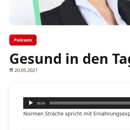
Podcasts
Gesund in den Ta
20.05.2021
Audio-
00:00
Player
Normen Sträche spricht mit Ernährungsexpe