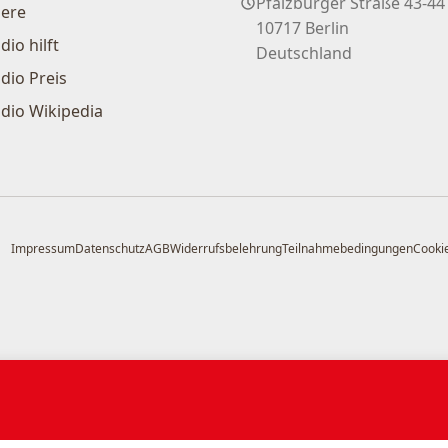
Pfalzburger Straße 43-44
iere
10717 Berlin
dio hilft
Deutschland
dio Preis
dio Wikipedia
Impressum
Datenschutz
AGB
Widerrufsbelehrung
Teilnahmebedingungen
Cookie