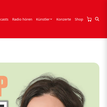
casts
Radio hören
Künstler
Konzerte
Shop