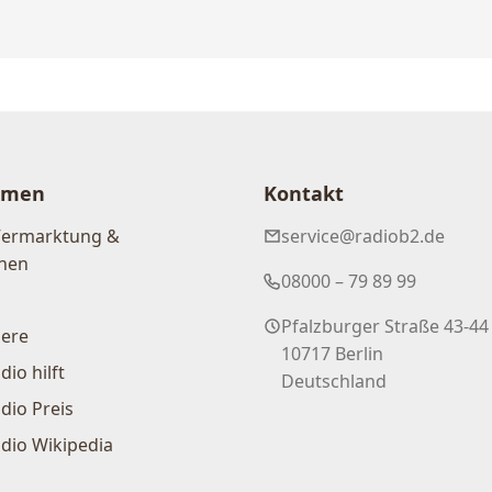
hmen
Kontakt
Vermarktung &
service@radiob2.de
nen
08000 – 79 89 99
Pfalzburger Straße 43-44
iere
10717 Berlin
dio hilft
Deutschland
dio Preis
dio Wikipedia