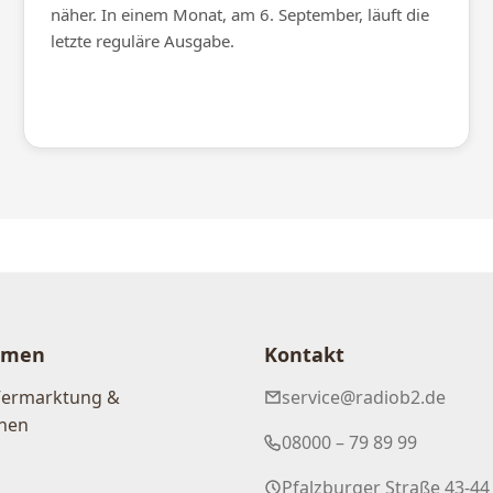
näher. In einem Monat, am 6. September, läuft die
letzte reguläre Ausgabe.
hmen
Kontakt
Vermarktung &
service@radiob2.de
nen
08000 – 79 89 99
Pfalzburger Straße 43-44