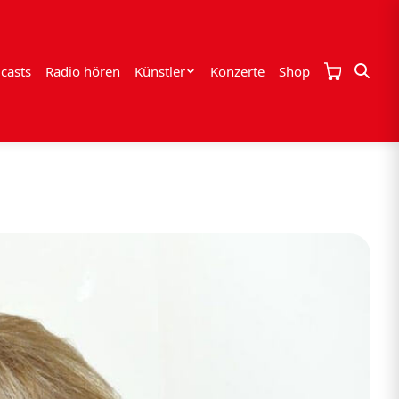
casts
Radio hören
Künstler
Konzerte
Shop