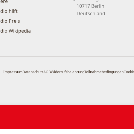
iere
10717 Berlin
dio hilft
Deutschland
dio Preis
dio Wikipedia
Impressum
Datenschutz
AGB
Widerrufsbelehrung
Teilnahmebedingungen
Cookie