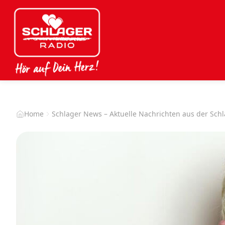
Home
Schlager News – Aktuelle Nachrichten aus der Sch