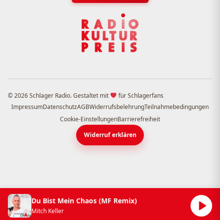
© 2026 Schlager Radio. Gestaltet mit
für Schlagerfans
Impressum
Datenschutz
AGB
Widerrufsbelehrung
Teilnahmebedingungen
Cookie-Einstellungen
Barrierefreiheit
Widerruf erklären
Du Bist Mein Chaos (MF Remix)
Mitch Keller