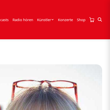
casts
Radio hören
Künstler
Konzerte
Shop