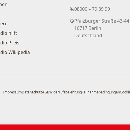
nen
08000 – 79 89 99
Pfalzburger Straße 43-44
iere
10717 Berlin
dio hilft
Deutschland
dio Preis
dio Wikipedia
Impressum
Datenschutz
AGB
Widerrufsbelehrung
Teilnahmebedingungen
Cookie