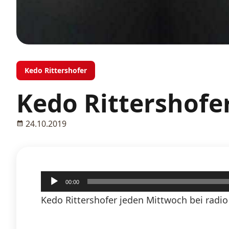
Kedo Rittershofer
Kedo Rittershofer
24.10.2019
Audio-
00:00
Player
Kedo Rittershofer jeden Mittwoch bei radio