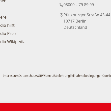
nen
08000 – 79 89 99
Pfalzburger Straße 43-44
iere
10717 Berlin
dio hilft
Deutschland
dio Preis
dio Wikipedia
Impressum
Datenschutz
AGB
Widerrufsbelehrung
Teilnahmebedingungen
Cookie