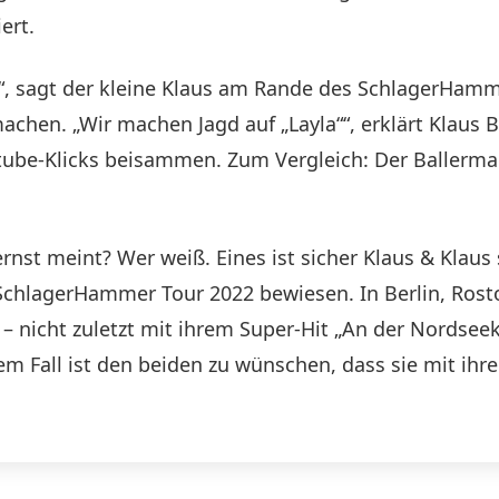
ert.
n“, sagt der kleine Klaus am Rande des SchlagerHam
chen. „Wir machen Jagd auf „Layla““, erklärt Klaus B
ube-Klicks beisammen. Zum Vergleich: Der Ballerman
st meint? Wer weiß. Eines ist sicher Klaus & Klaus s
 SchlagerHammer Tour 2022 bewiesen. In Berlin, Ros
– nicht zuletzt mit ihrem Super-Hit „An der Nordsee
dem Fall ist den beiden zu wünschen, dass sie mit i