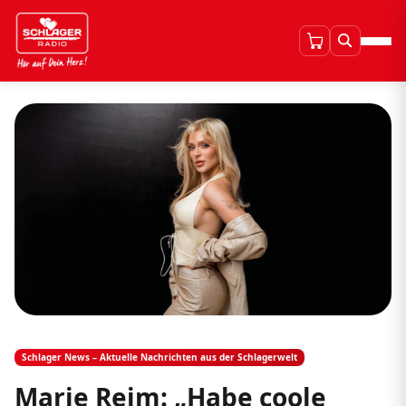
Schlager News – Aktuelle Nachrichten aus der Schlagerwelt
Marie Reim: „Habe coole