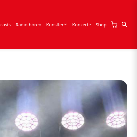
casts
Radio hören
Künstler
Konzerte
Shop