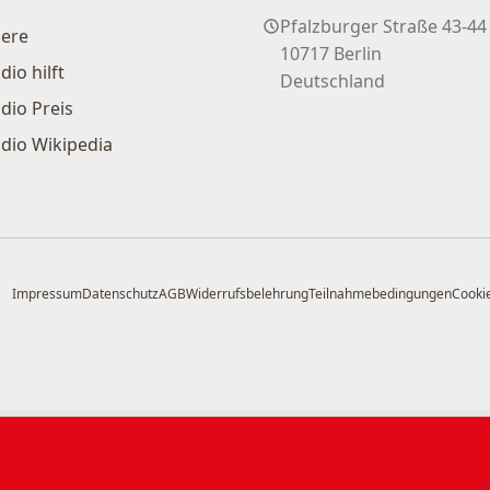
Pfalzburger Straße 43-44
iere
10717 Berlin
dio hilft
Deutschland
dio Preis
dio Wikipedia
Impressum
Datenschutz
AGB
Widerrufsbelehrung
Teilnahmebedingungen
Cookie