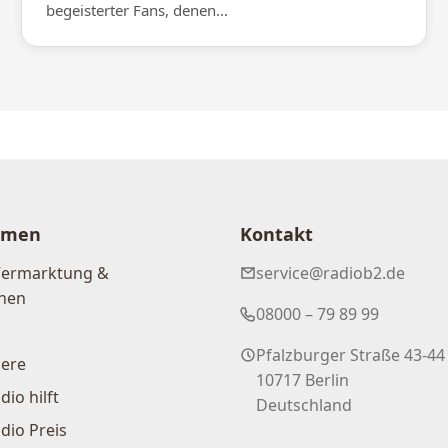
begeisterter Fans, denen...
hmen
Kontakt
Vermarktung &
service@radiob2.de
nen
08000 – 79 89 99
Pfalzburger Straße 43-44
iere
10717 Berlin
dio hilft
Deutschland
dio Preis