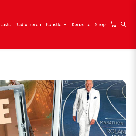
casts
Radio hören
Künstler
Konzerte
Shop