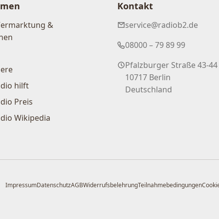
hmen
Kontakt
Vermarktung &
service@radiob2.de
nen
08000 – 79 89 99
Pfalzburger Straße 43-44
iere
10717 Berlin
dio hilft
Deutschland
dio Preis
dio Wikipedia
Impressum
Datenschutz
AGB
Widerrufsbelehrung
Teilnahmebedingungen
Cookie