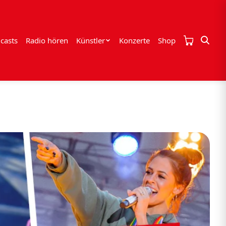
casts
Radio hören
Künstler
Konzerte
Shop