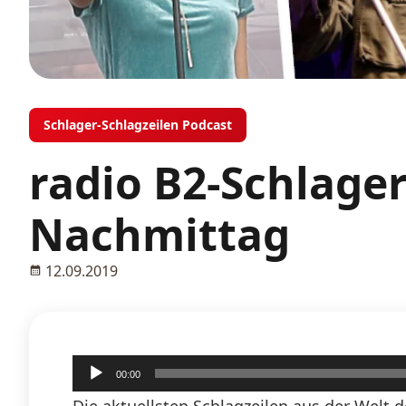
Schlager-Schlagzeilen Podcast
radio B2-Schlage
Nachmittag
12.09.2019
Audio-
00:00
Player