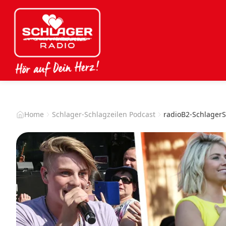
Home
Schlager-Schlagzeilen Podcast
radioB2-SchlagerS