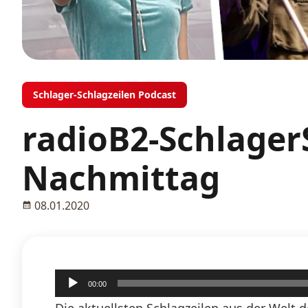
Schlager-Schlagzeilen Podcast
radioB2-Schlager
Nachmittag
08.01.2020
Audio-
00:00
Player