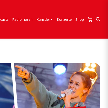
casts
Radio hören
Künstler
Konzerte
Shop