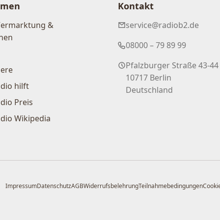
hmen
Kontakt
Vermarktung &
service@radiob2.de
nen
08000 – 79 89 99
Pfalzburger Straße 43-44
iere
10717 Berlin
dio hilft
Deutschland
dio Preis
dio Wikipedia
Impressum
Datenschutz
AGB
Widerrufsbelehrung
Teilnahmebedingungen
Cookie