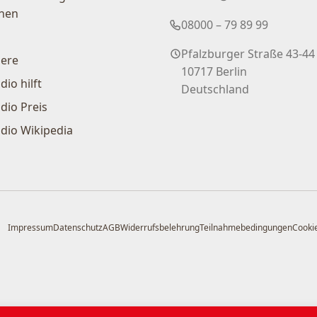
nen
08000 – 79 89 99
Pfalzburger Straße 43-44
iere
10717 Berlin
dio hilft
Deutschland
dio Preis
dio Wikipedia
Impressum
Datenschutz
AGB
Widerrufsbelehrung
Teilnahmebedingungen
Cookie