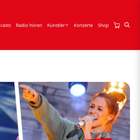
casts
Radio hören
Künstler
Konzerte
Shop