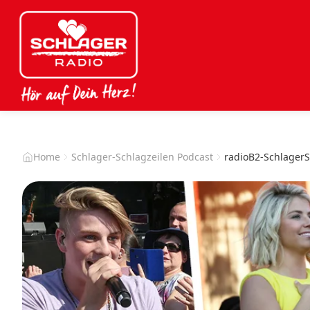
Home
Schlager-Schlagzeilen Podcast
radioB2-SchlagerS