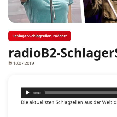
Schlager-Schlagzeilen Podcast
radioB2-SchlagerS
10.07.2019
Audio-
00:00
Player
Die aktuellsten Schlagzeilen aus der Welt d