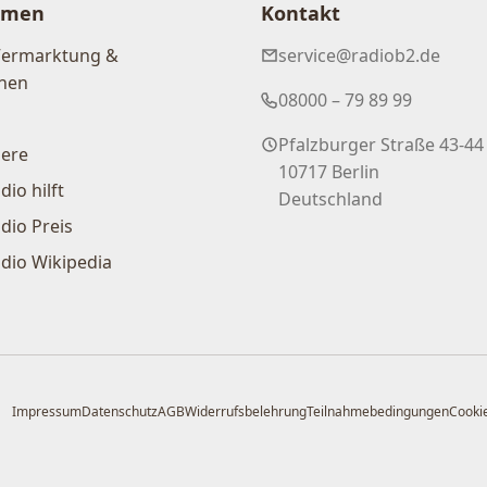
hmen
Kontakt
Vermarktung &
service@radiob2.de
nen
08000 – 79 89 99
Pfalzburger Straße 43-44
iere
10717 Berlin
dio hilft
Deutschland
dio Preis
dio Wikipedia
Impressum
Datenschutz
AGB
Widerrufsbelehrung
Teilnahmebedingungen
Cookie