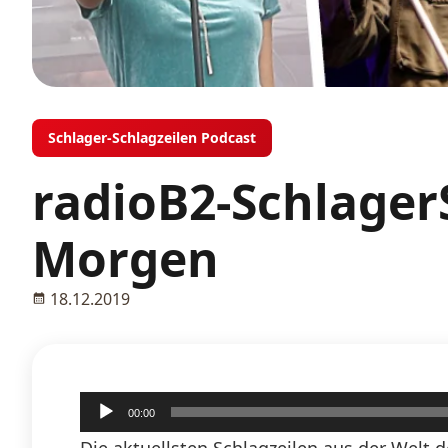
Schlager-Schlagzeilen Podcast
radioB2-Schlager
Morgen
18.12.2019
Audio-
00:00
Player