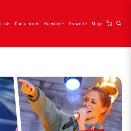
casts
Radio hören
Künstler
Konzerte
Shop