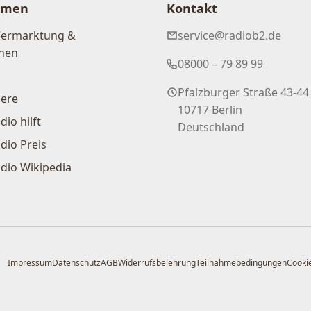
hmen
Kontakt
Vermarktung &
service@radiob2.de
nen
08000 – 79 89 99
Pfalzburger Straße 43-44
iere
10717 Berlin
dio hilft
Deutschland
dio Preis
dio Wikipedia
Impressum
Datenschutz
AGB
Widerrufsbelehrung
Teilnahmebedingungen
Cookie