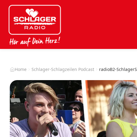
Home
Schlager-Schlagzeilen Podcast
radioB2-SchlagerS