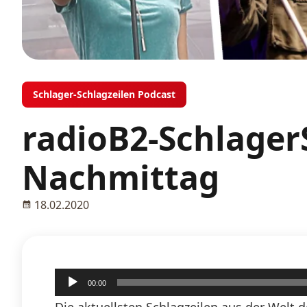
Schlager-Schlagzeilen Podcast
radioB2-Schlager
Nachmittag
18.02.2020
Audio-
00:00
Player