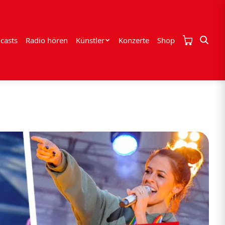
casts
Radio hören
Künstler
Konzerte
Shop