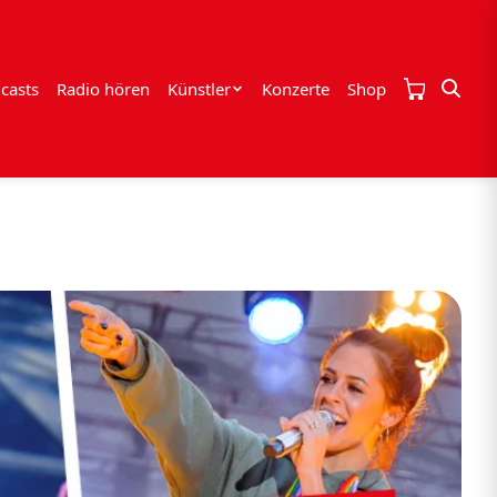
casts
Radio hören
Künstler
Konzerte
Shop