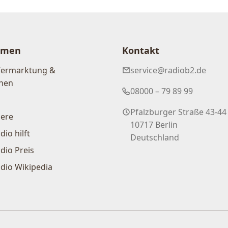
hmen
Kontakt
Vermarktung &
service@radiob2.de
nen
08000 – 79 89 99
Pfalzburger Straße 43-44
iere
10717 Berlin
dio hilft
Deutschland
dio Preis
dio Wikipedia