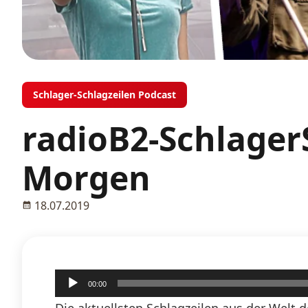
Schlager-Schlagzeilen Podcast
radioB2-SchlagerS
Morgen
18.07.2019
Audio-
00:00
Player