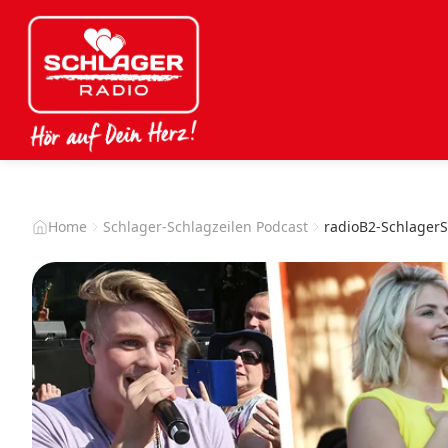
Home
Schlager-Schlagzeilen Podcast
radioB2-SchlagerS