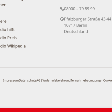
nen
08000 – 79 89 99
Pfalzburger Straße 43-44
iere
10717 Berlin
dio hilft
Deutschland
dio Preis
dio Wikipedia
Impressum
Datenschutz
AGB
Widerrufsbelehrung
Teilnahmebedingungen
Cookie