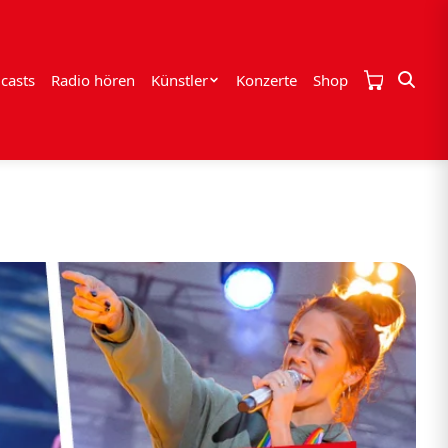
casts
Radio hören
Künstler
Konzerte
Shop