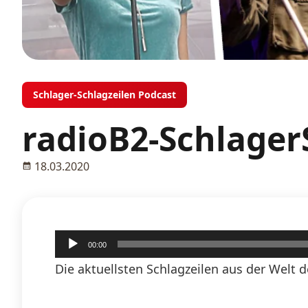
Schlager-Schlagzeilen Podcast
radioB2-Schlager
18.03.2020
Audio-
00:00
Player
Die aktuellsten Schlagzeilen aus der Welt d